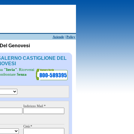
Aziende
|
Policy
 Del Genovesi
 SALERNO CASTIGLIONE DEL
NOVESI
 su
"Invia"
. Riceverai
confrontare
Senza
Indirizzo Mail *
Città:*