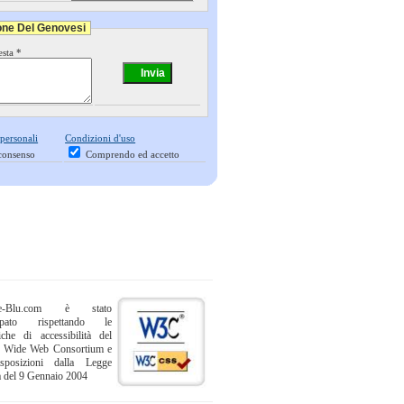
ione Del Genovesi
esta *
 personali
Condizioni d'uso
consenso
Comprendo ed accetto
ne-Blu.com è stato
uppato rispettando le
iche di accessibilità del
 Wide Web Consortium e
sposizioni dalla Legge
a del 9 Gennaio 2004