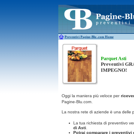
Antincendio
Disinfestazione
Antifurti
Allarme
Elettricisti
Bagni chimici
Edilizia
Caldaie
Falegnami
Canne fumarie
Fabbri
Preventivi Pagine-Blu
.com Home
Parquet Asti
Preventivi G
IMPEGNO!
Oggi la maniera più veloce per
riceve
Pagine-Blu.com.
La nostra rete di aziende è una delle 
La tua richiesta di preventivo ve
di Asti
.
Potrai comparare i preventivi e 