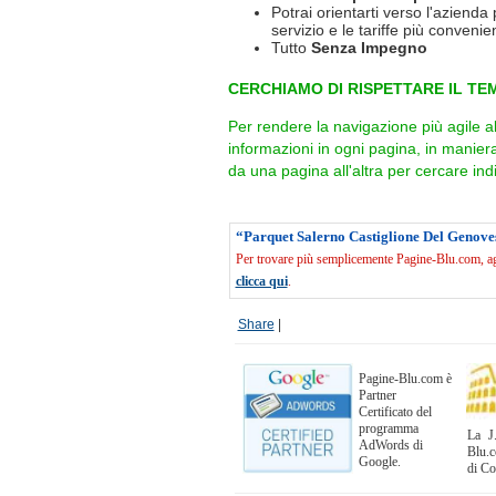
Potrai orientarti verso l'azienda 
servizio e le tariffe più convenien
Tutto
Senza Impegno
CERCHIAMO DI RISPETTARE IL TEM
Per rendere la navigazione più agile a
informazioni in ogni pagina, in manie
da una pagina all'altra per cercare indi
“Parquet Salerno Castiglione Del Genove
Per trovare più semplicemente Pagine-Blu.com, agg
clicca qui
.
Share
|
Pagine-Blu.com è
Partner
Certificato del
programma
La J.
AdWords di
Blu.c
Google.
di C