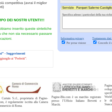
più competitiva (avrai il miglior
ti)
Servizio - Parquet Salerno Castigl
Specifica adesso i particolari della tua richi
PO DEI NOSTRI UTENTI!!!
bbiamo inserito queste sintetiche
ra che non sia necessario passare
cazioni.
Informativa privacy
Trattamento dati
Per presa visione
Concedo il 
si” - Suggerimenti
iungilo ai “Preferiti”:
Pagi
svil
specif
World
Pagine-Blu.com è un marchio registrato
 Curtain S.r.l., proprietaria di Pagine-
le di
presso l’Ufficio Italiano Brevetti e
om, è regolarmente iscritta alla Camera
Stanc
Marchi.
ommericio di Roma.