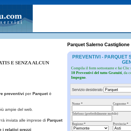
Fotovoltaico
Pulizie
Grate
Inferriate
Scale
Giardinieri
Serramenti
Idraulici
Spurghi
Parquet
Traslochi
Parquet Salerno Castiglione
PREVENTIVI - PARQUET
GE
RATIS E SENZA ALCUN
Compila il form sottostante e fai Clic
10 Preventivi del tutto Gratuiti
, da 
Impegno
.
Servizio desiderato
re preventivi
per
Parquet
è
Nome *
Cognome *
più ampie del web.
Telefono (preferibilmente mobile)
rrà inviata alle imprese di
Parquet
Regione:*
Provincia:*
i relativi prezzi