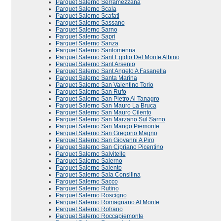
Parquet Salerno Serramezzana
Parquet Salerno Scala
Parquet Salerno Scafati
Parquet Salerno Sassano
Parquet Salerno Sarno
Parquet Salerno Sapri
Parquet Salerno Sanza
Parquet Salerno Santomenna
Parquet Salerno Sant Egidio Del Monte Albino
Parquet Salerno Sant Arsenio
Parquet Salerno Sant Angelo A Fasanella
Parquet Salerno Santa Marina
Parquet Salerno San Valentino Torio
Parquet Salerno San Rufo
Parquet Salerno San Pietro Al Tanagro
Parquet Salerno San Mauro La Bruca
Parquet Salerno San Mauro Cilento
Parquet Salerno San Marzano Sul Sarno
Parquet Salerno San Mango Piemonte
Parquet Salerno San Gregorio Magno
Parquet Salerno San Giovanni A Piro
Parquet Salerno San Cipriano Picentino
Parquet Salerno Salvitelle
Parquet Salerno Salerno
Parquet Salerno Salento
Parquet Salerno Sala Consilina
Parquet Salerno Sacco
Parquet Salerno Rutino
Parquet Salerno Roscigno
Parquet Salerno Romagnano Al Monte
Parquet Salerno Rofrano
Parquet Salerno Roccapiemonte