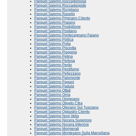
Parquet Salerno Roccagloriosa
Parquet Salerno Roccadaspide
Parquet Salerno Ricigliano
Parquet Salerno Ravello
Parquet Salerno Prignano Cilento
Parquet Salerno Praiano
Parquet Salerno Postiglione
Parquet Salerno Positano
Parquet Salerno Pontecagnano Faiano
Parquet Salerno Pollica
Parquet Salerno Polla
Parquet Salerno Pisciotta
Parquet Salerno Piaggine
Parquet Salerno Petina
Parquet Salerno Pertosa
Parquet Salerno Perito
Parquet Salerno Perdifumo
Parquet Salerno Pellezzano
Parquet Salerno Palomonte
Parquet Salerno Pagani
Parquet Salerno Padula
Parquet Salerno Ottati
Parquet Salerno Orria
Parquet Salerno Omignano
Parquet Salerno Oliveto Citra
Parquet Salerno Olevano Sul Tusciano
Parquet Salerno Ogliastro Cilento
Parquet Salerno Novi Velia
Parquet Salerno Nocera Superiore
Parquet Salerno Nocera Inferiore
Parquet Salerno Morigerati
Parquet Salerno Montesano Sulla Marcellana