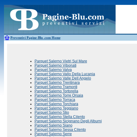
Antincendio
Disinfestazione
Fotovoltaico
Pulizie
Antifurti
Allarme
Elettricisti
Grate
Inferriate
Scale
Bagni chimici
Edilizia
Giardinieri
Serrament
Caldaie
Falegnami
Idraulici
Spurghi
Canne fumarie
Fabbri
Parquet
Traslochi
Preventivi Pagine-Blu
.com Home
Parquet Salerno Vietri Sul Mare
Parquet Salerno Vibonati
Parquet Salerno Valva
Parquet Salerno Vallo Della Lucania
Parquet Salerno Valle Dell Angelo
Parquet Salerno Trentinara
Parquet Salerno Tramonti
Parquet Salerno Tortorella
Parquet Salerno Torre Orsaia
Parquet Salerno Torraca
Parquet Salerno Torchiara
Parquet Salerno Teggiano
Parquet Salerno Stio
Parquet Salerno Stella Cilento
Parquet Salerno Sicignano Degli Alburni
Parquet Salerno Siano
Parquet Salerno Sessa Cilento
Parquet Salerno Serre