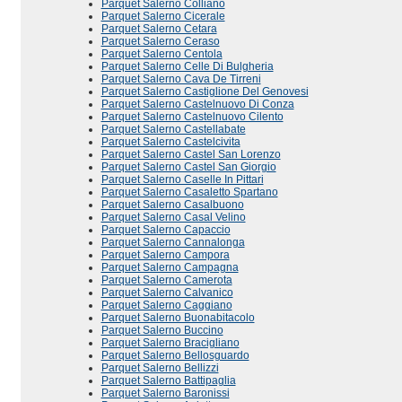
Parquet Salerno Colliano
Parquet Salerno Cicerale
Parquet Salerno Cetara
Parquet Salerno Ceraso
Parquet Salerno Centola
Parquet Salerno Celle Di Bulgheria
Parquet Salerno Cava De Tirreni
Parquet Salerno Castiglione Del Genovesi
Parquet Salerno Castelnuovo Di Conza
Parquet Salerno Castelnuovo Cilento
Parquet Salerno Castellabate
Parquet Salerno Castelcivita
Parquet Salerno Castel San Lorenzo
Parquet Salerno Castel San Giorgio
Parquet Salerno Caselle In Pittari
Parquet Salerno Casaletto Spartano
Parquet Salerno Casalbuono
Parquet Salerno Casal Velino
Parquet Salerno Capaccio
Parquet Salerno Cannalonga
Parquet Salerno Campora
Parquet Salerno Campagna
Parquet Salerno Camerota
Parquet Salerno Calvanico
Parquet Salerno Caggiano
Parquet Salerno Buonabitacolo
Parquet Salerno Buccino
Parquet Salerno Bracigliano
Parquet Salerno Bellosguardo
Parquet Salerno Bellizzi
Parquet Salerno Battipaglia
Parquet Salerno Baronissi