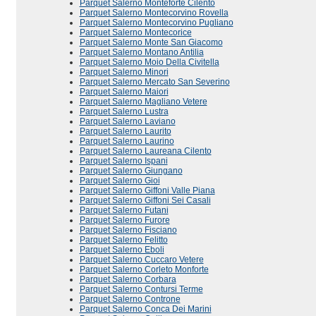
Parquet Salerno Monteforte Cilento
Parquet Salerno Montecorvino Rovella
Parquet Salerno Montecorvino Pugliano
Parquet Salerno Montecorice
Parquet Salerno Monte San Giacomo
Parquet Salerno Montano Antilia
Parquet Salerno Moio Della Civitella
Parquet Salerno Minori
Parquet Salerno Mercato San Severino
Parquet Salerno Maiori
Parquet Salerno Magliano Vetere
Parquet Salerno Lustra
Parquet Salerno Laviano
Parquet Salerno Laurito
Parquet Salerno Laurino
Parquet Salerno Laureana Cilento
Parquet Salerno Ispani
Parquet Salerno Giungano
Parquet Salerno Gioi
Parquet Salerno Giffoni Valle Piana
Parquet Salerno Giffoni Sei Casali
Parquet Salerno Futani
Parquet Salerno Furore
Parquet Salerno Fisciano
Parquet Salerno Felitto
Parquet Salerno Eboli
Parquet Salerno Cuccaro Vetere
Parquet Salerno Corleto Monforte
Parquet Salerno Corbara
Parquet Salerno Contursi Terme
Parquet Salerno Controne
Parquet Salerno Conca Dei Marini