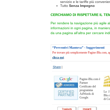
servizio e le tariffe più convenien
Tutto
Senza Impegno
CERCHIAMO DI RISPETTARE IL TEM
Per rendere la navigazione più agile a
informazioni in ogni pagina, in manie
da una pagina all'altra per cercare indi
“Preventivi Mantova” - Suggerimenti
Per trovare più semplicemente Pagine-Blu.com, agg
clicca qui
.
Share
|
Pagine-Blu.com è
Partner
Certificato del
programma
La J.
AdWords di
Blu.c
Google.
di C