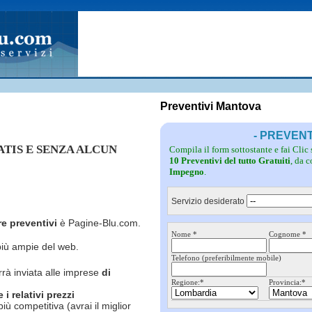
Fotovoltaico
Pulizie
Grate
Inferriate
Scale
Giardinieri
Serramenti
Idraulici
Spurghi
Parquet
Traslochi
Preventivi Mantova
- PREVEN
RATIS E SENZA ALCUN
Compila il form sottostante e fai Clic
10 Preventivi del tutto Gratuiti
, da 
Impegno
.
Servizio desiderato
re preventivi
è Pagine-Blu.com.
Nome *
Cognome *
più ampie del web.
Telefono (preferibilmente mobile)
rrà inviata alle imprese
di
Regione:*
Provincia:*
i relativi prezzi
più competitiva (avrai il miglior