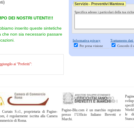
ti)
Servizio - Preventivi Mantova
Specifica adesso i particolari della tua richi
PO DEI NOSTRI UTENTI!!!
bbiamo inserito queste sintetiche
ra che non sia necessario passare
cazioni.
Informativa privacy
Trattamento dati
Per presa visione
Concedo il 
iungilo ai “Preferiti”:
Pagi
svil
specif
World
Pagine-Blu.com è un marchio registrato
 Curtain S.r.l., proprietaria di Pagine-
le di
presso l’Ufficio Italiano Brevetti e
om, è regolarmente iscritta alla Camera
Stanc
Marchi.
ommericio di Roma.