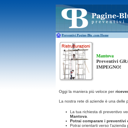
Antincendio
Disinfestazione
Antifurti
Allarme
Elettricisti
Bagni chimici
Edilizia
Caldaie
Falegnami
Canne fumarie
Fabbri
Preventivi Pagine-Blu
.com Home
Mantova
Preventivi G
IMPEGNO!
Oggi la maniera più veloce per
riceve
La nostra rete di aziende è una delle 
La tua richiesta di preventivo ve
Mantova
.
Potrai comparare i preventivi e 
Potrai orientarti verso l'azienda 