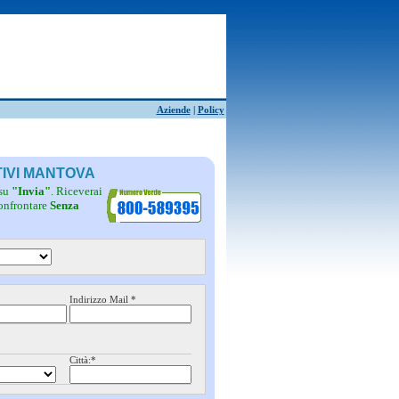
Aziende
|
Policy
TIVI MANTOVA
 su
"Invia"
. Riceverai
confrontare
Senza
Indirizzo Mail *
Città:*