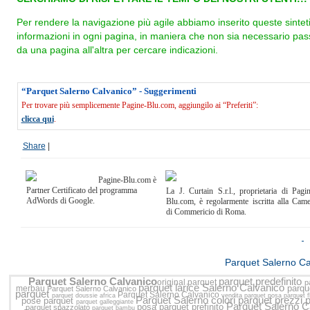
Per rendere la navigazione più agile abbiamo inserito queste sintet
informazioni in ogni pagina, in maniera che non sia necessario pas
da una pagina all'altra per cercare indicazioni.
“Parquet Salerno Calvanico” - Suggerimenti
Per trovare più semplicemente Pagine-Blu.com, aggiungilo ai “Preferiti”:
clicca qui
.
Share
|
Pagine-Blu.com è
Partner Certificato del programma
La J. Curtain S.r.l., proprietaria di Pagi
AdWords di Google.
Blu.com, è regolarmente iscritta alla Cam
di Commericio di Roma.
<<
Parquet Salerno C
Parquet Salerno Calvanico
parquet predefinito
original parquet
p
parquet larice Salerno Calvanico
parqu
merbau
Parquet Salerno Calvanico
parquet
Parquet Salerno Calvanico
parquet doussie africa
vendita parquet
posa parquet f
Parquet Salerno
colori parquet
prezzi p
pose parquet
parquet galleggiante
Parquet Salerno C
posa parquet prefinito
parquet spazzolato
parquet bambu