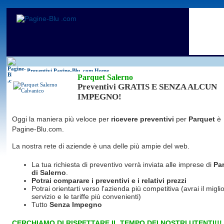
Antincendio
Disinfestazione
Fotovoltaico
Pulizie
Antifurti
Allarme
Elettricisti
Grate
Inferriate
Scale
Bagni chimici
Edilizia
Giardinieri
Serrament
Caldaie
Falegnami
Idraulici
Spurghi
Canne fumarie
Fabbri
Parquet
Traslochi
Preventivi Pagine-Blu
.com Home
Parquet Salerno
Preventivi GRATIS E SENZA ALCUN
IMPEGNO!
Oggi la maniera più veloce per
ricevere preventivi
per
Parquet
è
Pagine-Blu.com.
La nostra rete di aziende è una delle più ampie del web.
La tua richiesta di preventivo verrà inviata alle imprese di
Pa
di Salerno
.
Potrai comparare i preventivi e i relativi prezzi
Potrai orientarti verso l'azienda più competitiva (avrai il miglio
servizio e le tariffe più convenienti)
Tutto
Senza Impegno
CERCHIAMO DI RISPETTARE IL TEMPO DEI NOSTRI UTENTI!!!