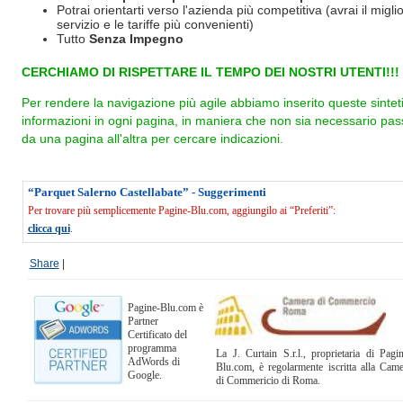
Potrai orientarti verso l'azienda più competitiva (avrai il miglio
servizio e le tariffe più convenienti)
Tutto
Senza Impegno
CERCHIAMO DI RISPETTARE IL TEMPO DEI NOSTRI UTENTI!!!
Per rendere la navigazione più agile abbiamo inserito queste sintet
informazioni in ogni pagina, in maniera che non sia necessario pas
da una pagina all'altra per cercare indicazioni.
“Parquet Salerno Castellabate” - Suggerimenti
Per trovare più semplicemente Pagine-Blu.com, aggiungilo ai “Preferiti”:
clicca qui
.
Share
|
Pagine-Blu.com è
Partner
Certificato del
programma
La J. Curtain S.r.l., proprietaria di Pagi
AdWords di
Blu.com, è regolarmente iscritta alla Cam
Google.
di Commericio di Roma.