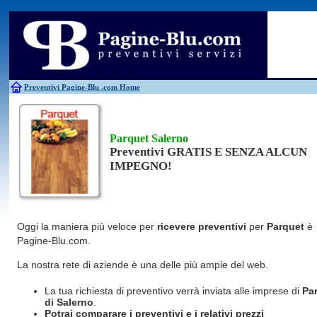
Antincendio
Disinfestazione
Fotovoltaico
Pulizie
Antifurti
Allarme
Elettricisti
Grate
Inferriate
Scale
Bagni chimici
Edilizia
Giardinieri
Serrament
Caldaie
Falegnami
Idraulici
Spurghi
Canne fumarie
Fabbri
Parquet
Traslochi
Preventivi Pagine-Blu
.com Home
Parquet Salerno
Preventivi GRATIS E SENZA ALCUN
IMPEGNO!
Oggi la maniera più veloce per
ricevere preventivi
per
Parquet
è
Pagine-Blu.com.
La nostra rete di aziende è una delle più ampie del web.
La tua richiesta di preventivo verrà inviata alle imprese di
Pa
di Salerno
.
Potrai comparare i preventivi e i relativi prezzi