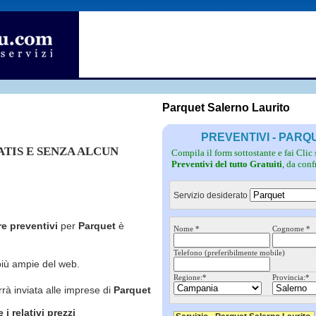
Fotovoltaico
Pulizie
Grate
Inferriate
Scale
Giardinieri
Serramenti
Idraulici
Spurghi
Parquet
Traslochi
Parquet Salerno Laurito
PREVENTIVI - PAR
RATIS E SENZA ALCUN
Compila il form sottostante e fai Clic
Preventivi del tutto Gratuiti
, da con
Servizio desiderato
re preventivi
per
Parquet
è
Nome *
Cognome *
Telefono (preferibilmente mobile)
più ampie del web.
Regione:*
Provincia:*
rrà inviata alle imprese di
Parquet
i relativi prezzi