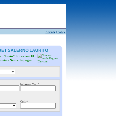
Aziende
|
Policy
QUET SALERNO LAURITO
 su
"Invia"
. Riceverai
10
frontare
Senza Impegno
.
Indirizzo Mail *
Città:*