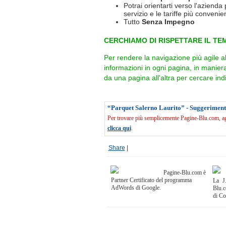
Potrai orientarti verso l'azienda 
servizio e le tariffe più convenien
Tutto
Senza Impegno
CERCHIAMO DI RISPETTARE IL TEM
Per rendere la navigazione più agile a
informazioni in ogni pagina, in manie
da una pagina all'altra per cercare indi
“Parquet Salerno Laurito” - Suggeriment
Per trovare più semplicemente Pagine-Blu.com, agg
clicca qui
.
Share
|
Pagine-Blu.com è
Partner Certificato del programma
La J.
AdWords di Google.
Blu.c
di C