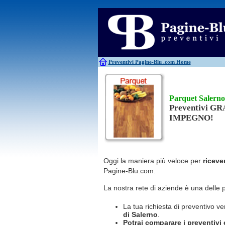
Antincendio
Disinfestazione
Antifurti
Allarme
Elettricisti
Bagni chimici
Edilizia
Caldaie
Falegnami
Canne fumarie
Fabbri
Preventivi Pagine-Blu
.com Home
Parquet Salerno
Preventivi G
IMPEGNO!
Oggi la maniera più veloce per
riceve
Pagine-Blu.com.
La nostra rete di aziende è una delle 
La tua richiesta di preventivo ve
di Salerno
.
Potrai comparare i preventivi e 