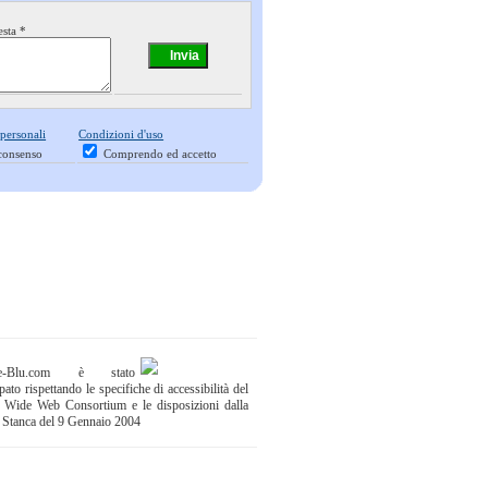
esta *
 personali
Condizioni d'uso
consenso
Comprendo ed accetto
ne-Blu.com è stato
pato rispettando le specifiche di accessibilità del
 Wide Web Consortium e le disposizioni dalla
 Stanca del 9 Gennaio 2004