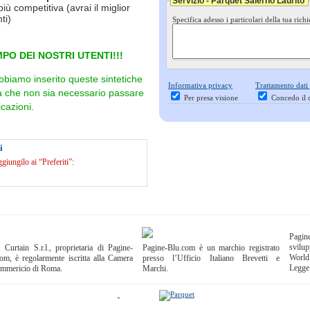
Servizio - Parquet Salerno Laurito
più competitiva (avrai il miglior
ti)
Specifica adesso i particolari della tua richi
PO DEI NOSTRI UTENTI!!!
bbiamo inserito queste sintetiche
Informativa privacy
Trattamento dati
ra che non sia necessario passare
Per presa visione
Concedo il 
cazioni.
i
iungilo ai “Preferiti”:
Pagi
svilup
 Curtain S.r.l., proprietaria di Pagine-
Pagine-Blu.com è un marchio registrato
World
om, è regolarmente iscritta alla Camera
presso l’Ufficio Italiano Brevetti e
Legge
ommericio di Roma.
Marchi.