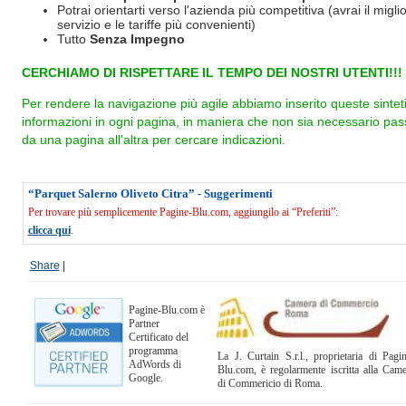
Potrai orientarti verso l'azienda più competitiva (avrai il miglio
servizio e le tariffe più convenienti)
Tutto
Senza Impegno
CERCHIAMO DI RISPETTARE IL TEMPO DEI NOSTRI UTENTI!!!
Per rendere la navigazione più agile abbiamo inserito queste sintet
informazioni in ogni pagina, in maniera che non sia necessario pas
da una pagina all'altra per cercare indicazioni.
“Parquet Salerno Oliveto Citra” - Suggerimenti
Per trovare più semplicemente Pagine-Blu.com, aggiungilo ai “Preferiti”:
clicca qui
.
Share
|
Pagine-Blu.com è
Partner
Certificato del
programma
La J. Curtain S.r.l., proprietaria di Pagi
AdWords di
Blu.com, è regolarmente iscritta alla Cam
Google.
di Commericio di Roma.