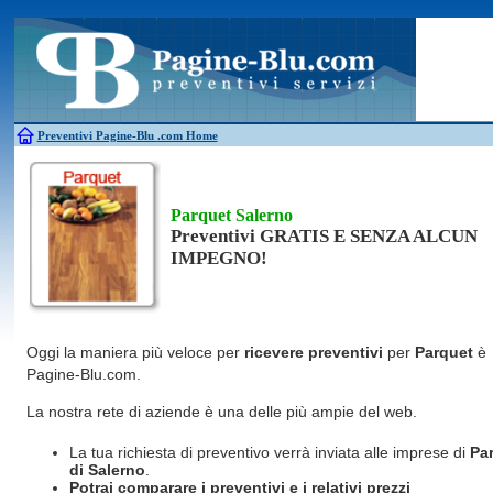
Antincendio
Disinfestazione
Fotovoltaico
Pulizie
Antifurti
Allarme
Elettricisti
Grate
Inferriate
Scale
Bagni chimici
Edilizia
Giardinieri
Serrament
Caldaie
Falegnami
Idraulici
Spurghi
Canne fumarie
Fabbri
Parquet
Traslochi
Preventivi Pagine-Blu
.com Home
Parquet Salerno
Preventivi GRATIS E SENZA ALCUN
IMPEGNO!
Oggi la maniera più veloce per
ricevere preventivi
per
Parquet
è
Pagine-Blu.com.
La nostra rete di aziende è una delle più ampie del web.
La tua richiesta di preventivo verrà inviata alle imprese di
Pa
di Salerno
.
Potrai comparare i preventivi e i relativi prezzi