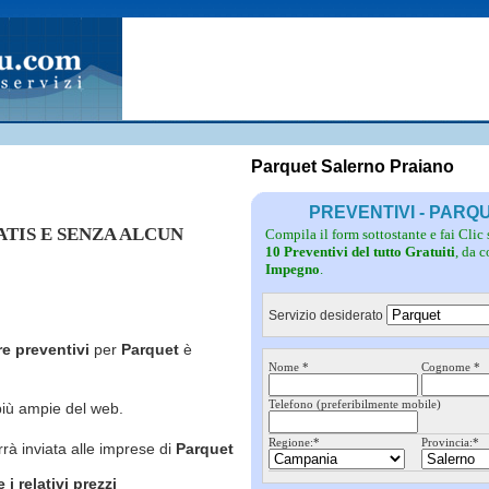
Fotovoltaico
Pulizie
Grate
Inferriate
Scale
Giardinieri
Serramenti
Idraulici
Spurghi
Parquet
Traslochi
Parquet Salerno Praiano
PREVENTIVI - PAR
RATIS E SENZA ALCUN
Compila il form sottostante e fai Clic
10 Preventivi del tutto Gratuiti
, da 
Impegno
.
Servizio desiderato
re preventivi
per
Parquet
è
Nome *
Cognome *
Telefono (preferibilmente mobile)
più ampie del web.
Regione:*
Provincia:*
rrà inviata alle imprese di
Parquet
i relativi prezzi