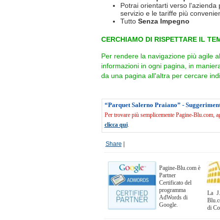
Potrai orientarti verso l'azienda 
servizio e le tariffe più convenien
Tutto
Senza Impegno
CERCHIAMO DI RISPETTARE IL TEM
Per rendere la navigazione più agile a
informazioni in ogni pagina, in manie
da una pagina all'altra per cercare indi
“Parquet Salerno Praiano” - Suggeriment
Per trovare più semplicemente Pagine-Blu.com, agg
clicca qui
.
Share
|
Pagine-Blu.com è
Partner
Certificato del
programma
La J.
AdWords di
Blu.c
Google.
di C