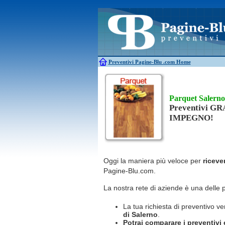
Antincendio
Disinfestazione
Antifurti
Allarme
Elettricisti
Bagni chimici
Edilizia
Caldaie
Falegnami
Canne fumarie
Fabbri
Preventivi Pagine-Blu
.com Home
Parquet Salerno
Preventivi G
IMPEGNO!
Oggi la maniera più veloce per
riceve
Pagine-Blu.com.
La nostra rete di aziende è una delle 
La tua richiesta di preventivo ve
di Salerno
.
Potrai comparare i preventivi e 