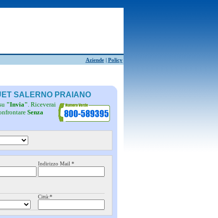
Aziende
|
Policy
QUET SALERNO PRAIANO
 su
"Invia"
. Riceverai
confrontare
Senza
Indirizzo Mail *
Città:*