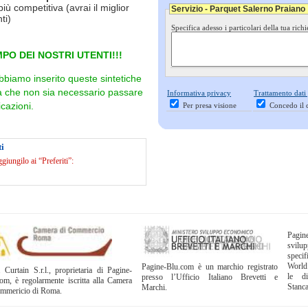
più competitiva (avrai il miglior
Servizio - Parquet Salerno Praiano
ti)
Specifica adesso i particolari della tua richi
PO DEI NOSTRI UTENTI!!!
bbiamo inserito queste sintetiche
ra che non sia necessario passare
Informativa privacy
Trattamento dati
cazioni.
Per presa visione
Concedo il 
i
iungilo ai “Preferiti”:
Pagi
svil
specif
World
Pagine-Blu.com è un marchio registrato
 Curtain S.r.l., proprietaria di Pagine-
le di
presso l’Ufficio Italiano Brevetti e
om, è regolarmente iscritta alla Camera
Stanc
Marchi.
ommericio di Roma.