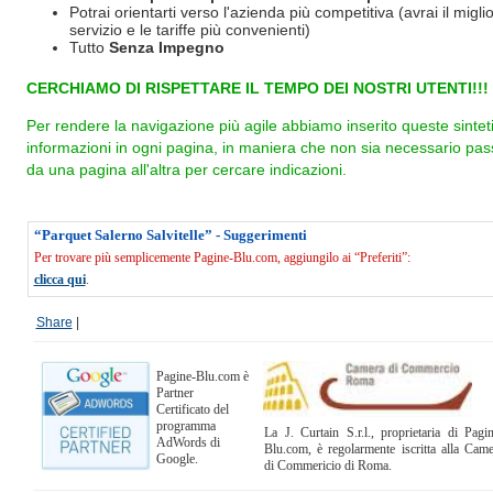
Potrai orientarti verso l'azienda più competitiva (avrai il miglio
servizio e le tariffe più convenienti)
Tutto
Senza Impegno
CERCHIAMO DI RISPETTARE IL TEMPO DEI NOSTRI UTENTI!!!
Per rendere la navigazione più agile abbiamo inserito queste sintet
informazioni in ogni pagina, in maniera che non sia necessario pas
da una pagina all'altra per cercare indicazioni.
“Parquet Salerno Salvitelle” - Suggerimenti
Per trovare più semplicemente Pagine-Blu.com, aggiungilo ai “Preferiti”:
clicca qui
.
Share
|
Pagine-Blu.com è
Partner
Certificato del
programma
La J. Curtain S.r.l., proprietaria di Pagi
AdWords di
Blu.com, è regolarmente iscritta alla Cam
Google.
di Commericio di Roma.