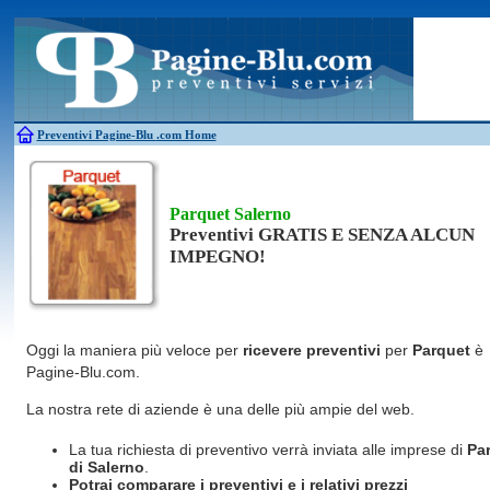
Antincendio
Disinfestazione
Fotovoltaico
Pulizie
Antifurti
Allarme
Elettricisti
Grate
Inferriate
Scale
Bagni chimici
Edilizia
Giardinieri
Serrament
Caldaie
Falegnami
Idraulici
Spurghi
Canne fumarie
Fabbri
Parquet
Traslochi
Preventivi Pagine-Blu
.com Home
Parquet Salerno
Preventivi GRATIS E SENZA ALCUN
IMPEGNO!
Oggi la maniera più veloce per
ricevere preventivi
per
Parquet
è
Pagine-Blu.com.
La nostra rete di aziende è una delle più ampie del web.
La tua richiesta di preventivo verrà inviata alle imprese di
Pa
di Salerno
.
Potrai comparare i preventivi e i relativi prezzi