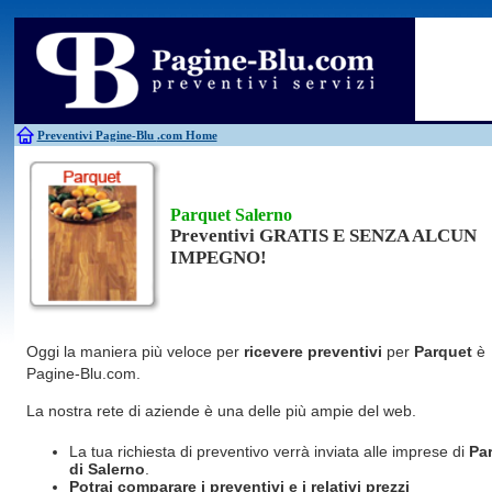
Antincendio
Disinfestazione
Fotovoltaico
Pulizie
Antifurti
Allarme
Elettricisti
Grate
Inferriate
Scale
Bagni chimici
Edilizia
Giardinieri
Serrament
Caldaie
Falegnami
Idraulici
Spurghi
Canne fumarie
Fabbri
Parquet
Traslochi
Preventivi Pagine-Blu
.com Home
Parquet Salerno
Preventivi GRATIS E SENZA ALCUN
IMPEGNO!
Oggi la maniera più veloce per
ricevere preventivi
per
Parquet
è
Pagine-Blu.com.
La nostra rete di aziende è una delle più ampie del web.
La tua richiesta di preventivo verrà inviata alle imprese di
Pa
di Salerno
.
Potrai comparare i preventivi e i relativi prezzi