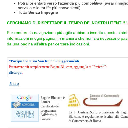
Potrai orientarti verso l'azienda più competitiva (avrai il miglio
servizio e le tariffe più convenienti)
Tutto
Senza Impegno
CERCHIAMO DI RISPETTARE IL TEMPO DEI NOSTRI UTENTI!!!
Per rendere la navigazione più agile abbiamo inserito queste sintet
informazioni in ogni pagina, in maniera che non sia necessario pas
da una pagina all'altra per cercare indicazioni.
“Parquet Salerno San Rufo” - Suggerimenti
Per trovare più semplicemente Pagine-Blu.com, aggiungilo ai “Preferiti”:
clicca qui
.
Share
|
Pagine-Blu.com è
Partner
Certificato del
programma
La J. Curtain S.r.l., proprietaria di Pagi
AdWords di
Blu.com, è regolarmente iscritta alla Cam
Google.
di Commericio di Roma.