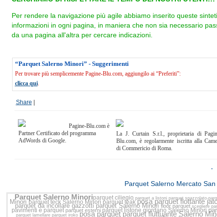
Per rendere la navigazione più agile abbiamo inserito queste sintet
informazioni in ogni pagina, in maniera che non sia necessario pas
da una pagina all'altra per cercare indicazioni.
“Parquet Salerno Minori” - Suggerimenti
Per trovare più semplicemente Pagine-Blu.com, aggiungilo ai “Preferiti”:
clicca qui
.
Share
|
Pagine-Blu.com è
Partner Certificato del programma
La J. Curtain S.r.l., proprietaria di Pagi
AdWords di Google.
Blu.com, è regolarmente iscritta alla Cam
di Commericio di Roma.
<<
Parquet Salerno Mercato San
Parquet Salerno Minori
parquet ciliegio
parquet a listoni
parquet spazzolato
parq
posa parquet flottante
jat
Minori
parquet teck Salerno Minori
parquet teak
parquet da incollare
gazzotti parquet Salerno Minori
floor parquet
scegliere pa
par
pavimenti e parquet
parquet listone giordano Salerno Minori
parquet esterni
posa parquet
parquet fluttuante Salerno Min
parquet lamellare
parquet iroko