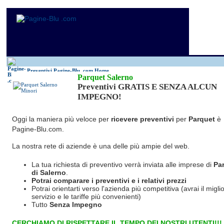
Antincendio
Disinfestazione
Fotovoltaico
Pulizie
Antifurti
Allarme
Elettricisti
Grate
Inferriate
Scale
Bagni chimici
Edilizia
Giardinieri
Serrament
Caldaie
Falegnami
Idraulici
Spurghi
Canne fumarie
Fabbri
Parquet
Traslochi
Preventivi Pagine-Blu
.com Home
Parquet Salerno
Preventivi GRATIS E SENZA ALCUN
IMPEGNO!
Oggi la maniera più veloce per
ricevere preventivi
per
Parquet
è
Pagine-Blu.com.
La nostra rete di aziende è una delle più ampie del web.
La tua richiesta di preventivo verrà inviata alle imprese di
Pa
di Salerno
.
Potrai comparare i preventivi e i relativi prezzi
Potrai orientarti verso l'azienda più competitiva (avrai il miglio
servizio e le tariffe più convenienti)
Tutto
Senza Impegno
CERCHIAMO DI RISPETTARE IL TEMPO DEI NOSTRI UTENTI!!!