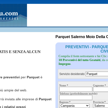
Fotovoltaico
Pulizie
Grate
Inferriate
Scale
Giardinieri
Serramenti
Idraulici
Spurghi
Parquet
Traslochi
Parquet Salerno Moio Della Ci
PREVENTIVI - PARQU
CIV
RATIS E SENZA ALCUN
Compila il form sottostante e fai Clic
10 Preventivi del tutto Gratuiti
, da 
Impegno
.
Servizio desiderato
re preventivi
per
Parquet
è
Nome *
Cognome *
più ampie del web.
Telefono (preferibilmente mobile)
rrà inviata alle imprese di
Parquet
Regione:*
Provincia:*
i relativi prezzi