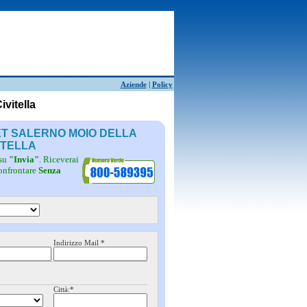
Aziende
|
Policy
vitella
ET SALERNO MOIO DELLA
ITELLA
 su
"Invia"
. Riceverai
confrontare
Senza
Indirizzo Mail *
Città:*