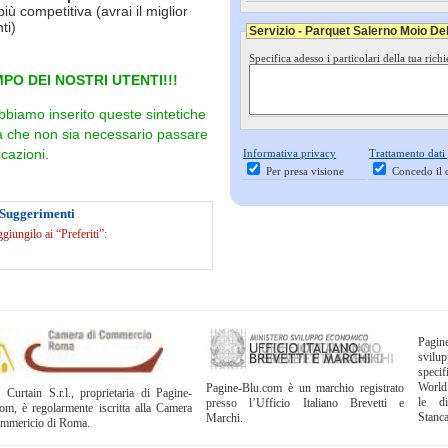
più competitiva (avrai il miglior
ti)
Servizio - Parquet Salerno Moio Dell
Specifica adesso i particolari della tua richi
PO DEI NOSTRI UTENTI!!!
bbiamo inserito queste sintetiche
ra che non sia necessario passare
cazioni.
Informativa privacy
Trattamento dati
Per presa visione
Concedo il 
 Suggerimenti
iungilo ai “Preferiti”:
Pagi
svil
specif
World
Pagine-Blu.com è un marchio registrato
 Curtain S.r.l., proprietaria di Pagine-
le di
presso l’Ufficio Italiano Brevetti e
om, è regolarmente iscritta alla Camera
Stanc
Marchi.
ommericio di Roma.