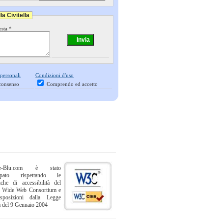
a Civitella
esta *
 personali
Condizioni d'uso
consenso
Comprendo ed accetto
ne-Blu.com è stato
uppato rispettando le
iche di accessibilità del
 Wide Web Consortium e
sposizioni dalla Legge
a del 9 Gennaio 2004