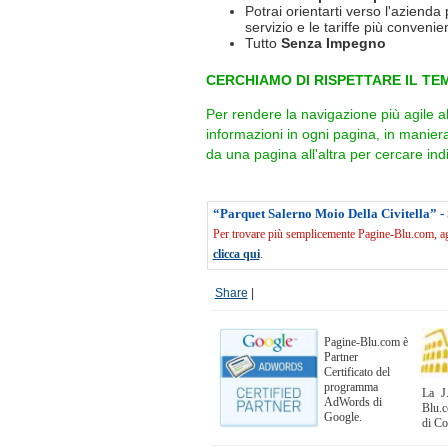
Potrai orientarti verso l'azienda 
servizio e le tariffe più convenien
Tutto
Senza Impegno
CERCHIAMO DI RISPETTARE IL TEM
Per rendere la navigazione più agile a
informazioni in ogni pagina, in manie
da una pagina all'altra per cercare indi
“Parquet Salerno Moio Della Civitella” -
Per trovare più semplicemente Pagine-Blu.com, agg
clicca qui
.
Share
|
Pagine-Blu.com è
Partner
Certificato del
programma
La J.
AdWords di
Blu.c
Google.
di C