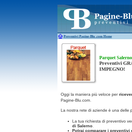
Antincendio
Disinfestazione
Antifurti
Allarme
Elettricisti
Bagni chimici
Edilizia
Caldaie
Falegnami
Canne fumarie
Fabbri
Preventivi Pagine-Blu
.com Home
Parquet Salerno
Preventivi G
IMPEGNO!
Oggi la maniera più veloce per
riceve
Pagine-Blu.com.
La nostra rete di aziende è una delle 
La tua richiesta di preventivo ve
di Salerno
.
Potrai comparare i preventivi e 